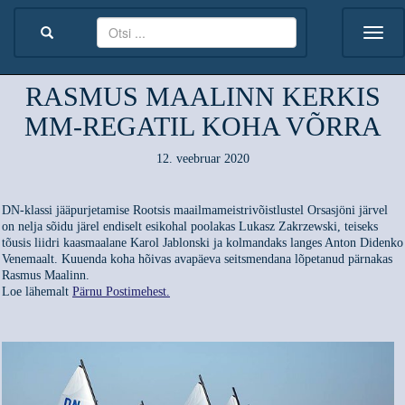
RASMUS MAALINN KERKIS
MM-REGATIL KOHA VÕRRA
12. veebruar 2020
DN-klassi jääpurjetamise Rootsis maailmameistrivõistlustel Orsasjöni järvel
on nelja sõidu järel endiselt esikohal poolakas Lukasz Zakrzewski, teiseks
tõusis liidri kaasmaalane Karol Jablonski ja kolmandaks langes Anton Didenko
Venemaalt. Kuuenda koha hõivas avapäeva seitsmendana lõpetanud pärnakas
Rasmus Maalinn.
Loe lähemalt
Pärnu Postimehest.