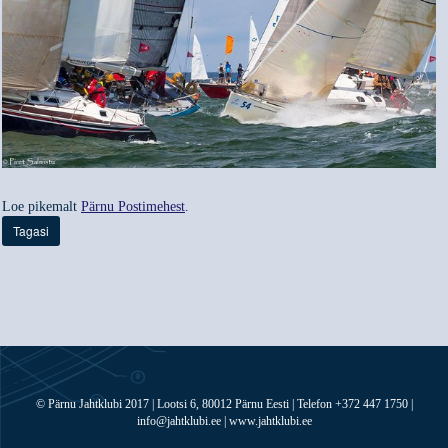
Loe pikemalt
Pärnu Postimehest
.
Tagasi
© Pärnu Jahtklubi 2017 | Lootsi 6, 80012 Pärnu Eesti | Telefon +372 447 1750 |
info@jahtklubi.ee | www.jahtklubi.ee