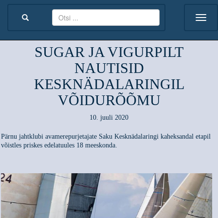
SUGAR JA VIGURPILT
NAUTISID
KESKNÄDALARINGIL
VÕIDURÕÕMU
10. juuli 2020
Pärnu jahtklubi avamerepurjetajate Saku Kesknädalaringi kaheksandal etapil
võistles priskes edelatuules 18 meeskonda.