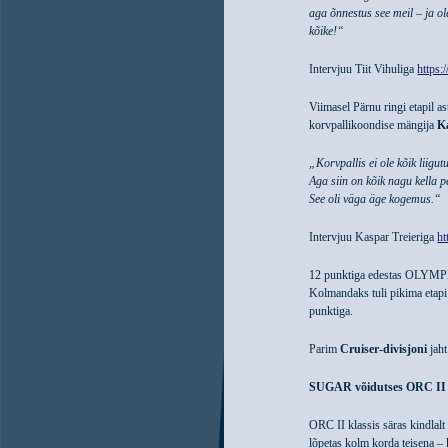
aga õnnestus see meil – ja ol
kõike!“
Intervjuu Tiit Vihuliga
https
Viimasel Pärnu ringi etapil 
korvpallikoondise mängija
K
„Korvpallis ei ole kõik liigutu
Aga siin on kõik nagu kella pe
See oli väga äge kogemus.“
Intervjuu Kaspar Treieriga
ht
12 punktiga edestas OLYMP
Kolmandaks tuli pikima etapi
punktiga.
Parim
Cruiser-divisjoni
jaht
SUGAR võidutses ORC II 
ORC II klassis säras kindlal
lõpetas kolm korda teisena –