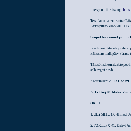
Intervjuu Tiit Riisaloga
http
Teise koha saavutas tütar
Lii
Parim puufolkboot oli
TIIN
Soojad tänusõnad ja uute 
Poodiumikohtadele jõudnud ja
Päikseline finišipäev Pärnus t
Tänusõnad korraldajate poolt 
selle regati tunde!
Kohtumiseni
A. Le Coq 69.
A. Le Coq 68. Muhu Väina 
ORC I
1.
OLYMPIC
(X-41 mod, Jah
2.
FORTE
(X-41, Kalevi Jah