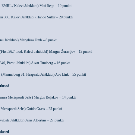
, EMRL / Kalevi Jahtklubi) Mati Sepp – 19 punkti
an 380, Kalevi Jahtklubi) Hando Sutter – 29 punkti
ärnu Jahtklubi) Marjaliisa Umb – 8 punkti
(First 36.7 mod, Kalevi Jahtklubi) Margus Žuravljov – 13 punkti
40, Pärnu Jahtklubi) Aivar Tuulberg – 16 punkti
L
(Mannerberg 31, Haapsalu Jahtklubi) Avo Link – 55 punkti
stlused
emaa Merispordi Selts) Margus Beljakov – 14 punkti
Merispordi Selts) Guido Grass – 25 punkti
ilosta Jahtklubi) Jānis Albertiņš – 27 punkti
tlused