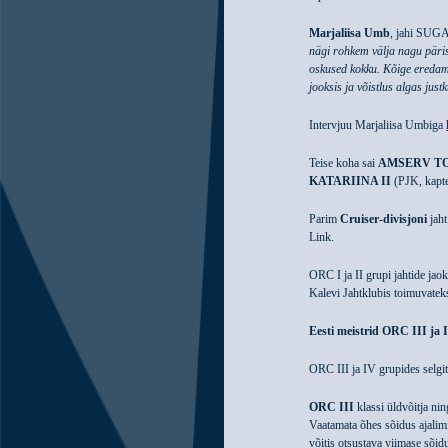
Marjaliisa Umb
, jahi SUG
nägi rohkem välja nagu päri
oskused kokku. Kõige eredam
jooksis ja võistlus algas justk
Intervjuu Marjaliisa Umbiga
Teise koha sai
AMSERV T
KATARIINA II
(PJK, kapte
Parim
Cruiser-divisjoni
jaht
Link.
ORC I ja II grupi jahtide jao
Kalevi Jahtklubis toimuvate
Eesti meistrid ORC III j
ORC III ja IV grupides selgit
ORC III
klassi üldvõitja ni
Vaatamata õhes sõidus ajalimii
võitis otsustava viimase sõid