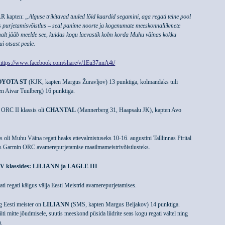
AR kapten:
„Alguse trikitavad tuuled lõid kaardid segamini, aga regati teine pool
s purjetamisvõistlus – seal panime noorte ja kogenumate meeskonnaliikmete
alt jääb meelde see, kuidas kogu laevastik kolm korda Muhu väinas kokku
ui otsast peale.
https://www.facebook.com/share/v/1Eu37nnA4t/
OYOTA ST
(KJK, kapten Margus Žuravljov) 13 punktiga, kolmandaks tuli
n Aivar Tuulberg) 16 punktiga.
 ORC II klassis oli
CHANTAL
(Mannerberg 31, Haapsalu JK), kapten Avo
ks oli Muhu Väina regatt heaks ettevalmistuseks 10-16. augustini Talllinnas Pirital
ks Garmin ORC avamerepurjetamise maailmameistrivõistlusteks.
a IV klassides: LILIANN ja LAGLE III
ati regati käigus välja Eesti Meistrid avamerepurjetamises.
ng Eesti meister on
LILIANN
(SMS, kapten Margus Beljakov) 14 punktiga.
ti mitte jõudmisele, suutis meeskond püsida liidrite seas kogu regati vältel ning
u.