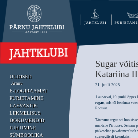
Sugar võiti
Katariina I
UUDISED
Arhiiv
21. juuli 2025
E-LOGIRAAMAT
Laupäeval, 19. juulil lõppes
PURJETAMINE
regatt
, mis tõi Eestimaa vetes
LAEVASTIK
Rootsist.
LIIKMELISUS
DOKUMENDID
Tänavune regatt sai hoo siss
mandrile Pärnusse. Seitsme pä
JUHTIMINE
päikeseline ja vahemereliselt 
SÜMBOOLIKA
strateegiliselt keerukaks.