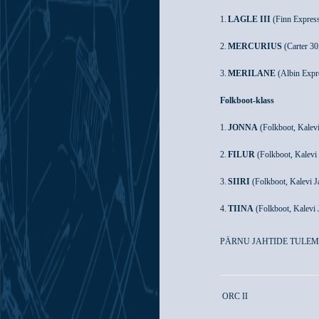
1.
LAGLE III
(Finn Express 
2.
MERCURIUS
(Carter 30
3.
MERILANE
(Albin Expre
Folkboot-klass
1.
JONNA
(Folkboot, Kalevi
2.
FILUR
(Folkboot, Kalevi 
3.
SIIRI
(Folkboot, Kalevi J
4.
TIINA
(Folkboot, Kalevi 
PÄRNU JAHTIDE TULEM
ORC II