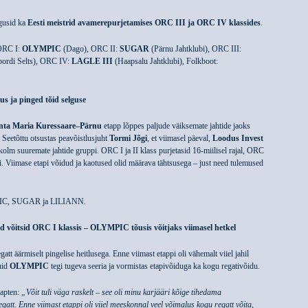
lgusid ka
Eesti meistrid avamerepurjetamises ORC III ja ORC IV klassides
.
 ORC I:
OLYMPIC
(Dago), ORC II:
SUGAR
(Pärnu Jahtklubi), ORC III:
ordi Selts), ORC IV:
LAGLE III
(Haapsalu Jahtklubi), Folkboot:
s ja pinged tõid selguse
nta Maria Kuressaare–Pärnu
etapp lõppes paljude väiksemate jahtide jaoks
 Seetõttu otsustas peavõistlusjuht
Tormi Jõgi
, et viimasel päeval,
Loodus Invest
 kolm suuremate jahtide gruppi. ORC I ja II klass purjetasid 16-miilisel rajal, ORC
ili. Viimase etapi võidud ja kaotused olid määrava tähtsusega – just need tulemused
MPIC, SUGAR ja LILIANN.
d võitsid ORC I klassis – OLYMPIC tõusis võitjaks viimasel hetkel
tt äärmiselt pingelise heitlusega. Enne viimast etappi oli vähemalt viiel jahil
uid
OLYMPIC
tegi tugeva seeria ja vormistas etapivõiduga ka kogu regativõidu.
apten:
„Võit tuli väga raskelt – see oli minu karjääri kõige tihedama
att. Enne viimast etappi oli viiel meeskonnal veel võimalus kogu regatt võita,