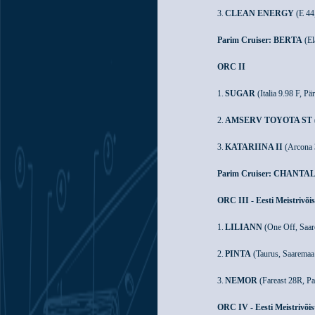
3.
CLEAN ENERGY
(E 44
Parim Cruiser:
BERTA
(El
ORC II
1.
SUGAR
(Italia 9.98 F, P
2.
AMSERV TOYOTA ST
3.
KATARIINA II
(Arcona 3
Parim Cruiser:
CHANTA
ORC III - Eesti Meistrivõi
1.
LILIANN
(One Off, Saar
2.
PINTA
(Taurus, Saaremaa 
3.
NEMOR
(Fareast 28R, Pav
ORC IV - Eesti Meistrivõis