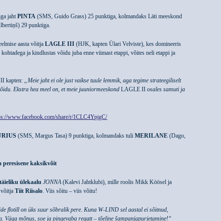
iga jaht
PINTA
(SMS, Guido Grass) 25 punktiga, kolmandaks Läti meeskond
lbertiņš) 29 punktiga.
eelmise aasta võitja
LAGLE III
(HJK, kapten Ülari Velviste), kes domineeris
te kohtadega ja kindlustas võidu juba enne viimast etappi, võites neli etappi ja
II kapten:
„Meie jaht ei ole just vaikse tuule lemmik, aga tegime strateegiliselt
 võidu. Ekstra hea meel on, et meie juuniormeeskond
LAGLE II
osales samuti ja
ps://www.facebook.com/share/r/1CLC4YpjgC/
RIUS
(SMS, Margus Tasa) 9 punktiga, kolmandaks tuli
MERILANE
(Dago,
ja peresisene kaksikvõit
täieliku ülekaalu
JONNA
(Kalevi Jahtklubi), mille roolis Mikk Köösel ja
võitja
Tiit Riisalo
. Viis sõitu – viis võitu!
de flotill on üks suur sõbralik pere. Kuna W-LIND sel aastal ei sõitnud,
a. Väga mõnus, soe ja pingevaba regatt – tõeline šampanjapurjetamine!“