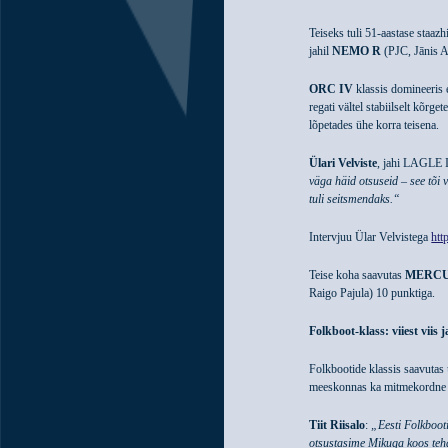
Teiseks tuli 51-aastase staazh
jahil
NEMO R
(PJC, Jānis A
ORC IV
klassis domineeris 
regati vältel stabiilselt kõrge
lõpetades ühe korra teisena.
Ülari Velviste
, jahi LAGLE I
väga häid otsuseid – see tõi
tuli seitsmendaks.“
Intervjuu Ülar Velvistega
htt
Teise koha saavutas
MERCU
Raigo Pajula) 10 punktiga.
Folkboot-klass: viiest viis 
Folkbootide klassis saavutas
meeskonnas ka mitmekordne 
Tiit Riisalo
:
„Eesti Folkbooti
otsustasime Mikuga koos teh