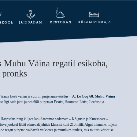
s Muhu Väina regatil esikoha,
I pronks
 Pärnus Eesti vanim ja suurim purjetamisvõistlus –
A. Le Coq 68. Muhu Väina
se ligi sada jahti ja pea 600 purjetajat Eestist, Soomest, Lätist, Leedust ja
e Haapsalus ning kulges läbi Saaremaa sadamate – Kõiguste ja Kuressaare –
eva jooksul läbiti olenevalt jahtide klassist kuni 210 miili. Algul vihmane, hiljem
soe regatt purjetati valdavalt vaiksetes ja muutlikes tuulets, mis muutis võistluse