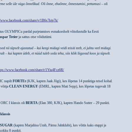
eme selle üle väga õnnelikud. Oli õnne, ebaõnne, õnnestumisi, pettumusi – oli
://www.facebook.com/share/v/1B6s7kjp7k/
astus OLYMPICu pardal purjetamises esmakordselt võistlustulle ka Eesti
aspar Treier
ja sattus otse võidutiimi.
sed nii täpselt ajastatud – kui keegi midagi veidi teisiti teeb, ei juhtu veel midagi.
alt – kui kapten ütleb, et nüüd tuleb seda teha, siis kõik liiguvad koos ja täpselt.
tps://www.facebook.com/share/r/1Yiu4Fcz6R/
IC napilt
FORTEt
(KJK, kapten Jaak Jõgi), kes lõpetas 14 punktiga teisel kohal.
 võitja
CLEAN ENERGY
(EMRL, kapten Mati Sepp), kes lõpetas tugevalt 18
 ORC I klassis oli
BERTA
(Elan 380, KJK), kapten Hando Sutter – 29 punkti.
klassis
t
SUGAR
(kapten Marjaliisa Umb, Pärnu Jahtklubi), kes võitis kaks etappi ja
 kokku 8 punkti.