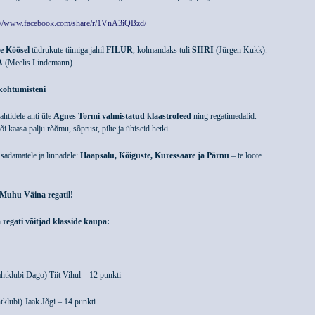
s://www.facebook.com/share/r/1VnA3iQBzd/
se Köösel
tüdrukute tiimiga jahil
FILUR
, kolmandaks tuli
SIIRI
(Jürgen Kukk).
A
(Meelis Lindemann).
kohtumisteni
htidele anti üle
Agnes Tormi valmistatud klaastrofeed
ning regatimedalid.
õi kaasa palju rõõmu, sõprust, pilte ja ühiseid hetki.
sadamatele ja linnadele:
Haapsalu, Kõiguste, Kuressaare ja Pärnu
– te loote
 Muhu Väina regatil!
regati võitjad klasside kaupa:
tklubi Dago) Tiit Vihul – 12 punkti
tklubi) Jaak Jõgi – 14 punkti