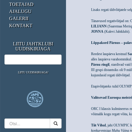
TOETAJAD
Lisaks regati üldvõitjatele se
AJALUGU
GALERII
Tänavused regativõitjad on:
KONTAKT
LILIANN
(Saaremaa Merisp
JONNA
(Kalevi Jahtklubi).
Lõppakord Pärnus – palavu
LIITU JAHTKLUBI
UUDISKIRJAGA
Reedest laupäeva kestnud
Sa
alles laupäeva varahommikul.
Pärnu ringil
, stardivad vaid
III grupi distantsiks oli 9 mi
LIITU UUDISKIRJAGA!
kujundasid regati üldvõitjad.
Etapivõitjateks tulid OLY
Valitsevad Euroopa meistri
ORC I klassis kulmineerus rega
võimalik kogu regatt võita, k
Tiit Vihul
, jahi OLYMPIC k
konkurentsiga Muhu Väina reg