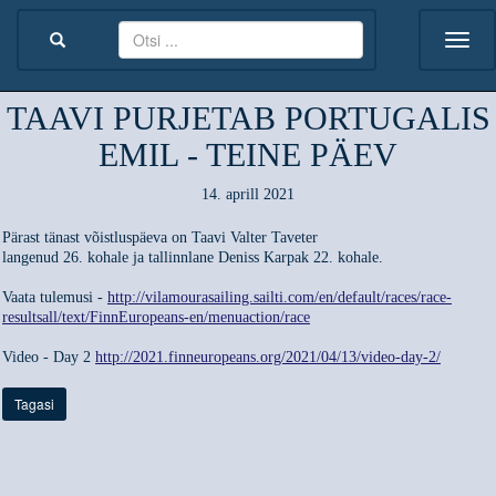
TAAVI PURJETAB PORTUGALIS
EMIL - TEINE PÄEV
14. aprill 2021
Pärast tänast võistluspäeva on Taavi Valter Taveter
langenud 26. kohale ja tallinnlane Deniss Karpak 22. kohale.
Vaata tulemusi -
http://vilamourasailing.sailti.com/en/default/races/race-
resultsall/text/FinnEuropeans-en/menuaction/race
Video - Day 2
http://2021.finneuropeans.org/2021/04/13/video-day-2/
Tagasi