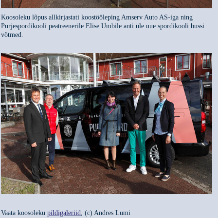
Koosoleku lõpus allkirjastati koostööleping Amserv Auto AS-iga ning
Purjespordikooli peatreenerile Elise Umbile anti üle uue spordikooli bussi
võtmed.
Vaata koosoleku
pildigaleriid
, (c) Andres Lumi