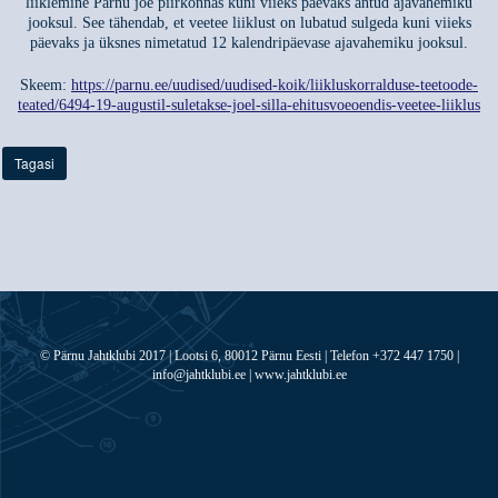
liiklemine Pärnu jõe piirkonnas kuni viieks päevaks antud ajavahemiku
jooksul. See tähendab, et veetee liiklust on lubatud sulgeda kuni viieks
päevaks ja üksnes nimetatud 12 kalendripäevase ajavahemiku jooksul.
Skeem:
https://parnu.ee/uudised/uudised-koik/liikluskorralduse-teetoode-
teated/6494-19-augustil-suletakse-joel-silla-ehitusvoeoendis-veetee-liiklus
Tagasi
© Pärnu Jahtklubi 2017 | Lootsi 6, 80012 Pärnu Eesti | Telefon +372 447 1750 |
info@jahtklubi.ee | www.jahtklubi.ee