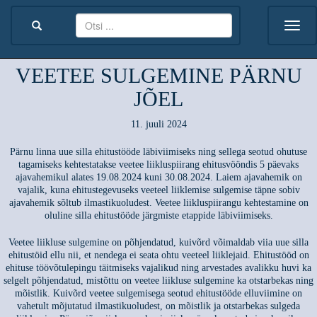
VEETEE SULGEMINE PÄRNU
JÕEL
11. juuli 2024
Pärnu linna uue silla ehitustööde läbiviimiseks ning sellega seotud ohutuse
tagamiseks kehtestatakse veetee liikluspiirang ehitusvööndis 5 päevaks
ajavahemikul alates 19.08.2024 kuni 30.08.2024. Laiem ajavahemik on
vajalik, kuna ehitustegevuseks veeteel liiklemise sulgemise täpne sobiv
ajavahemik sõltub ilmastikuoludest. Veetee liikluspiirangu kehtestamine on
oluline silla ehitustööde järgmiste etappide läbiviimiseks.
Veetee liikluse sulgemine on põhjendatud, kuivõrd võimaldab viia uue silla
ehitustöid ellu nii, et nendega ei seata ohtu veeteel liiklejaid. Ehitustööd on
ehituse töövõtulepingu täitmiseks vajalikud ning arvestades avalikku huvi ka
selgelt põhjendatud, mistõttu on veetee liikluse sulgemine ka otstarbekas ning
mõistlik. Kuivõrd veetee sulgemisega seotud ehitustööde elluviimine on
vahetult mõjutatud ilmastikuoludest, on mõistlik ja otstarbekas sulgeda