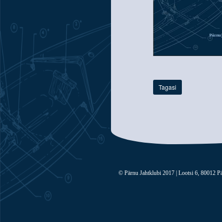
Tagasi
© Pärnu Jahtklubi 2017 | Lootsi 6, 80012 Pä