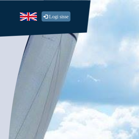
Logi sisse