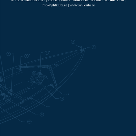
© Pärnu Jahtklubi 2017 | Lootsi 6, 80012 Pärnu Eesti | Telefon +372 447 1750 |
info@jahtklubi.ee | www.jahtklubi.ee