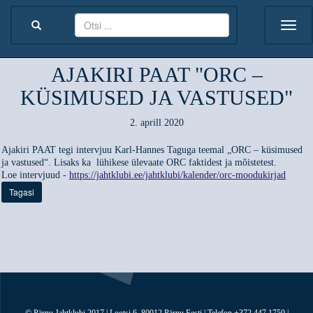
AJAKIRI PAAT "ORC –
KÜSIMUSED JA VASTUSED"
2. aprill 2020
Ajakiri PAAT tegi intervjuu Karl-Hannes Taguga teemal „ORC – küsimused
ja vastused“. Lisaks ka lühikese ülevaate ORC faktidest ja mõistetest.
Loe intervjuud -
https://jahtklubi.ee/jahtklubi/kalender/orc-moodukirjad
Tagasi