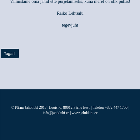
Valmistame oma jahid ette purjetamiseks, kuna merel on õhk puhas!
Raiko Lehtsalu
tegevjuht
Tagasi
© Pärnu Jahtklubi 2017 | Lootsi 6, 80012 Pärnu Eesti | Telefon +372 447 1750 |
info@jahtklubi.ee | www.jahtklubi.ee